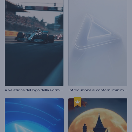
R
ivelazione del logo della Formula 1
I
ntroduzione ai contorni minimali