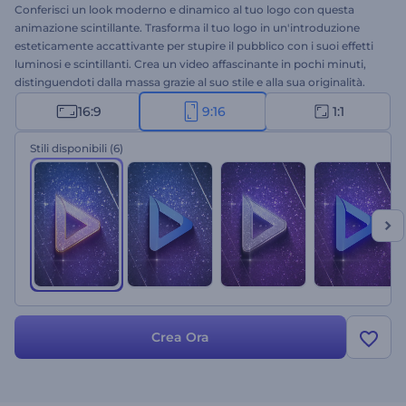
Conferisci un look moderno e dinamico al tuo logo con questa
animazione scintillante. Trasforma il tuo logo in un'introduzione
esteticamente accattivante per stupire il pubblico con i suoi effetti
luminosi e scintillanti. Crea un video affascinante in pochi minuti,
distinguendoti dalla massa grazie al suo stile e alla sua originalità.
Perfetto per programmi TV, intro, outro, sigle di apertura e molto
16:9
9:16
1:1
altro. Carica il tuo logo, aggiungi il testo, la musica e lasciati
conquistare dalla potenza dell'originalità.
Stili disponibili
(6)
Crea Ora