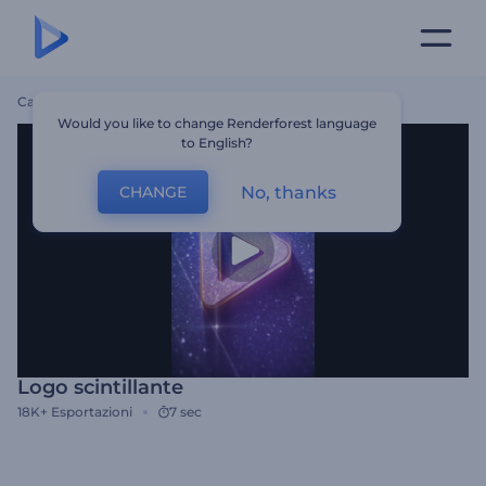
Casa
Modelli
Logo Scintillante
Would you like to change Renderforest language
to English?
No, thanks
CHANGE
Logo scintillante
18K+
Esportazioni
7 sec