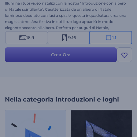
Illumina i tuoi video natalizi con la nostra "Introduzione con albero
di Natale scintillante". Caratterizzata da un albero di Natale
luminoso decorato con luci a spirale, questa inquadratura crea una
magica atmosfera festiva in cui il tuo logo apparirà in modo
elegante accanto all'albero. Perfetta per auguri di Natale,
introduzioni di brand a tema natalizio, spot pubblicitari e altri
16:9
9:16
1:1
progetti. Personalizzala facilmente con il tuo logo, il tuo messaggio
e una musica di sottofondo allegra. Crea ora e diffondi la gioia delle
feste!
Crea Ora
Nella categoria
Introduzioni e loghi