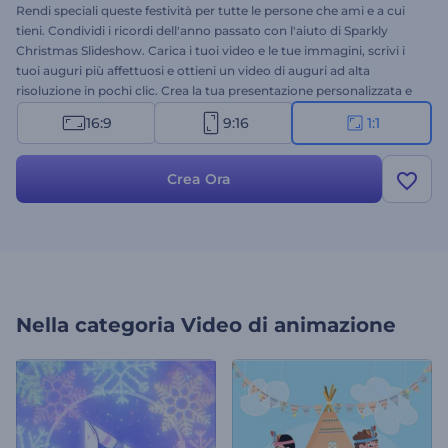
Rendi speciali queste festività per tutte le persone che ami e a cui
tieni. Condividi i ricordi dell'anno passato con l'aiuto di Sparkly
Christmas Slideshow. Carica i tuoi video e le tue immagini, scrivi i
tuoi auguri più affettuosi e ottieni un video di auguri ad alta
risoluzione in pochi clic. Crea la tua presentazione personalizzata e
condividila con amici e familiari per rivedere insieme i momenti più
16:9
9:16
1:1
belli e ricordare ciò che conta di più. È tutto ciò che ti serve per
sorprendere i tuoi cari la vigilia di Natale o a Capodanno. Provalo
subito!
Crea Ora
Nella categoria
Video di animazione