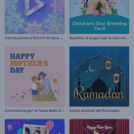
I
ntroduzione ai fiocchi di neve natalizi
B
iglietto d'auguri per la Giornata dei bambini
A
nimazione per la Festa della Mamma
Mulini animati del Ramadan