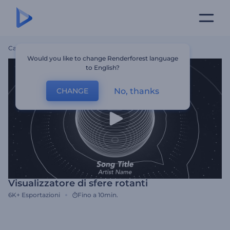
Casa
Modelli
Visualizzatore Di Sfere Rotanti
Would you like to change Renderforest language
to English?
No, thanks
CHANGE
Visualizzatore di sfere rotanti
6K+
Esportazioni
Fino a 10min.