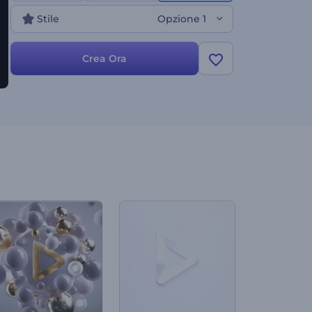
progetti simili. Provalo subito e porta i tuoi
Stile
Opzione 1
contenuti di gaming a un livello superiore!
Crea Ora