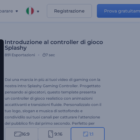
parare
Registrazione
Prova gratuita
Introduzione al controller di gioco
Splashy
891
Esportazioni
7 sec
Dai una marcia in più ai tuoi video di gaming con la
nostra intro Splashy Gaming Controller. Progettato
pensando ai giocatori, questo template presenta
un controller di gioco realistico con animazioni
accattivanti e transizioni fluide. Personalizzalo con il
tuo logo, slogan e musica di sottofondo e
condividilo sui tuoi canali per catturare l'attenzione
del pubblico fin dal primo secondo. Perfetto per
intro e outro di videogiochi, live streaming su
16:9
9:16
1:1
YouTube, montaggi di gameplay e molti altri