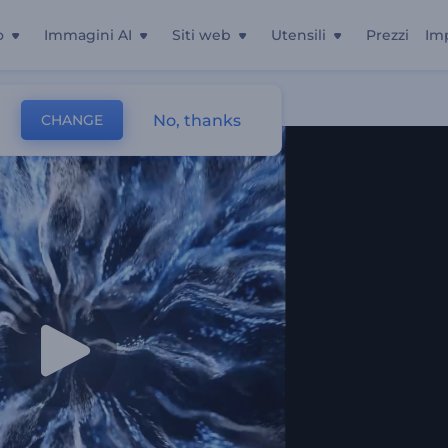
o
Immagini AI
Siti web
Utensili
Prezzi
Im
hy
No, thanks
CHANGE