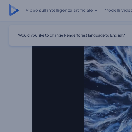
Video sull'intelligenza artificiale
Modelli vide
Casa
Modelli
Introduzione Al Controller Di Gioco Splas
Would you like to change Renderforest language to English?