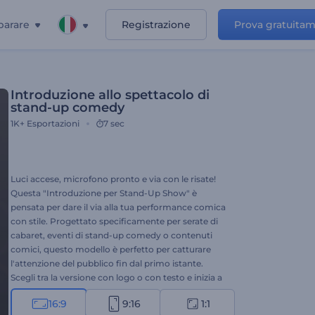
parare
Registrazione
Prova gratuita
Introduzione allo spettacolo di
stand-up comedy
1K+
Esportazioni
7 sec
Luci accese, microfono pronto e via con le risate!
Questa "Introduzione per Stand-Up Show" è
pensata per dare il via alla tua performance comica
con stile. Progettato specificamente per serate di
cabaret, eventi di stand-up comedy o contenuti
comici, questo modello è perfetto per catturare
l'attenzione del pubblico fin dal primo istante.
Scegli tra la versione con logo o con testo e inizia a
modificare: aggiungi il nome del tuo spettacolo, la
16:9
9:16
1:1
data, il luogo e ravviva il tutto con una musica di