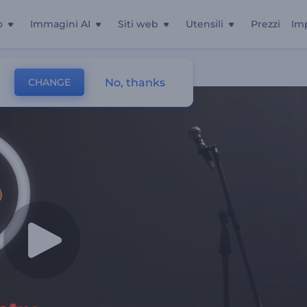
o
Immagini AI
Siti web
Utensili
Prezzi
Im
Up Comedy
No, thanks
CHANGE