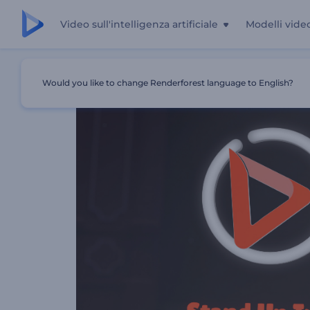
Video sull'intelligenza artificiale
Modelli vide
Casa
Modelli
Introduzione Allo Spettacolo Di Stand-
Would you like to change Renderforest language to English?