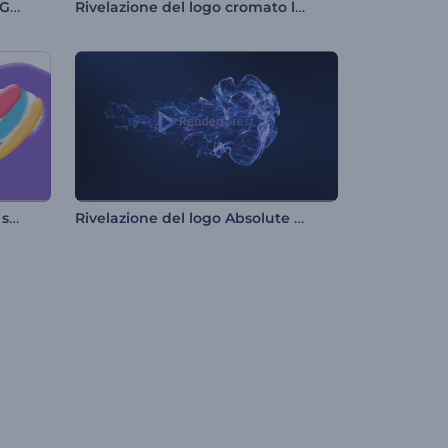
Sigla di apertura di Network Globe
Rivelazione del logo cromato lucido
Logo con effetto granuloso e schizzi di colore
Rivelazione del logo Absolute Glow