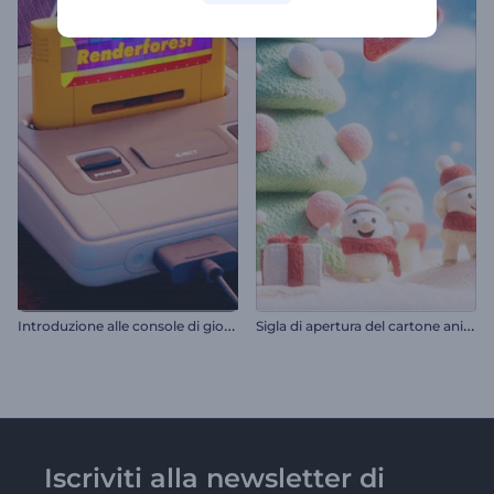
I
ntroduzione alle console di gioco retrò
S
igla di apertura del cartone animato di Natale "Jolly Xmas"
Iscriviti alla newsletter di