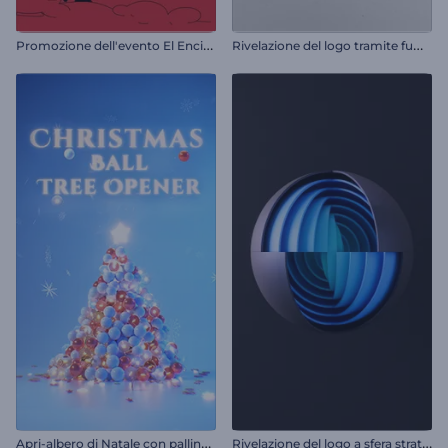
P
romozione dell'evento El Encierro
R
ivelazione del logo tramite fumo rotante
A
pri-albero di Natale con palline di Natale
R
ivelazione del logo a sfera stratificata