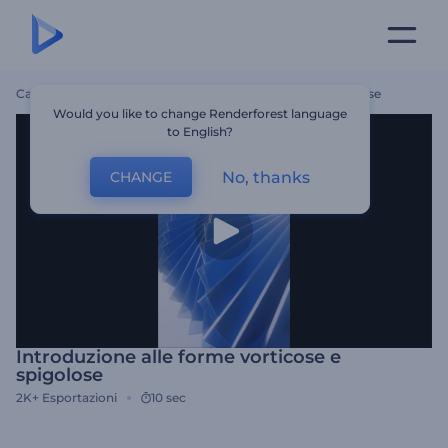
Casa
Modelli
Introduzione Alle Forme Vorticose E Spigolose
Would you like to change Renderforest language
to English?
No, thanks
CHANGE
Introduzione alle forme vorticose e
spigolose
2K+
Esportazioni
10 sec