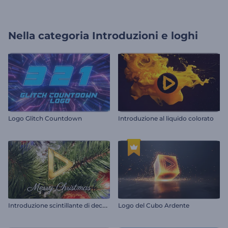
Nella categoria
Introduzioni e loghi
Logo Glitch Countdown
Introduzione al liquido colorato
I
ntroduzione scintillante di decorazioni natalizie
Logo del Cubo Ardente