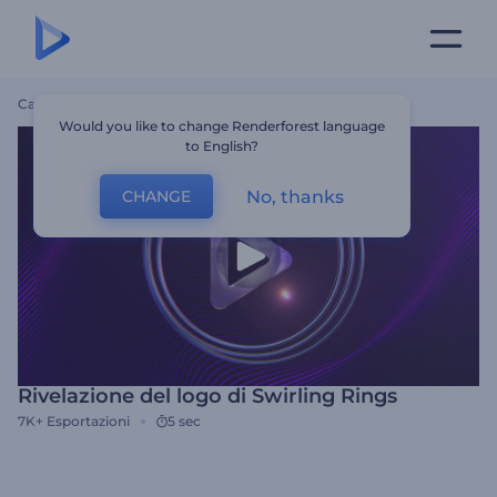
Casa
Modelli
Rivelazione Del Logo Di Swirling Rings
Would you like to change Renderforest language
to English?
No, thanks
CHANGE
Rivelazione del logo di Swirling Rings
7K+
Esportazioni
5 sec