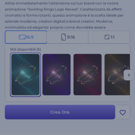
Attira immediatamente l'attenzione sul tuo brand con la nostra
animazione "Swirling Rings Logo Reveal". Caratterizzata da effetti
cromatici e forme rotanti, questa animazione è la scelta ideale per
aziende moderne, creatori digitali e brand creativi. Moderna,
minimalista ed elegante: proprio come dovrebbe essere
un'introduzione. Carica il tuo logo, inserisci il tuo slogan e lascia che
16:9
9:16
1:1
l'animazione faccia il resto. Provala subito e ottieni un'introduzione
di qualità professionale in pochi secondi!
Stili disponibili
(5)
Crea Ora