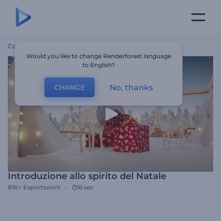
Casa
Modelli
Introduzione Allo Spirito Del Natale
Would you like to change Renderforest language
to English?
No, thanks
CHANGE
Introduzione allo spirito del Natale
81K+
Esportazioni
16 sec