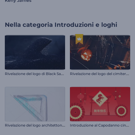
Keny James
Nella categoria
Introduzioni e loghi
R
ivelazione del logo di Black Sand
R
ivelazione del logo del cimitero di Halloween
R
ivelazione del logo architettonico
I
ntroduzione al Capodanno cinese