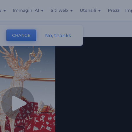
o
Immagini AI
Siti web
Utensili
Prezzi
Im
No, thanks
CHANGE