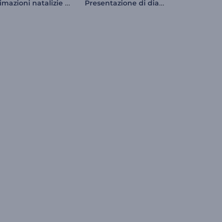
Animazioni natalizie allegre
Presentazione di diapositive natalizie