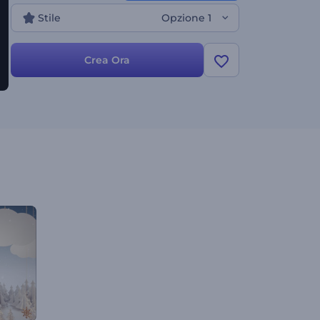
Stile
Opzione 1
Crea Ora