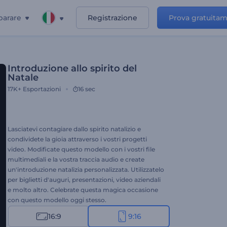
parare
Registrazione
Prova gratuita
Introduzione allo spirito del
Natale
17K+
Esportazioni
16 sec
Lasciatevi contagiare dallo spirito natalizio e
condividete la gioia attraverso i vostri progetti
video. Modificate questo modello con i vostri file
multimediali e la vostra traccia audio e create
un'introduzione natalizia personalizzata. Utilizzatelo
per biglietti d'auguri, presentazioni, video aziendali
e molto altro. Celebrate questa magica occasione
con questo modello oggi stesso.
16:9
9:16