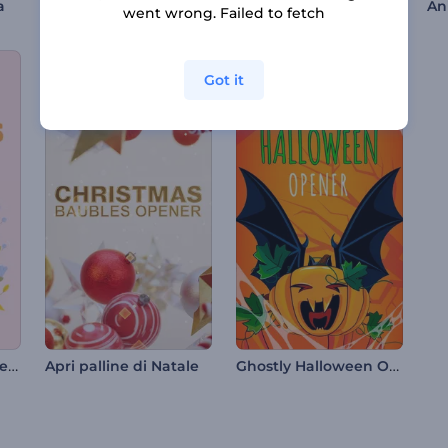
Viaggio festivo tra gli alberi di Natale
Introduzione ai fuochi d'artificio di Capodanno di Rendy
a
went wrong. Failed to fetch
Got it
Animazione per la Festa della Mamma
Ghostly Halloween Opener
Apri palline di Natale