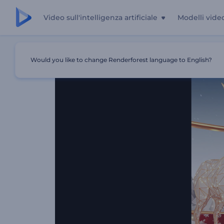
Video sull'intelligenza artificiale
Modelli vide
Casa
Modelli
Introduzione Allo Spirito Del Natale
Would you like to change Renderforest language to English?