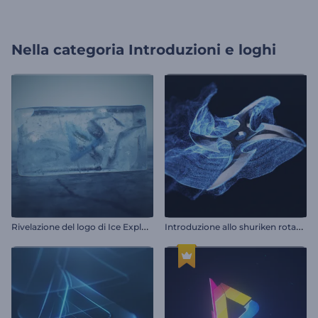
Nella categoria
Introduzioni e loghi
R
ivelazione del logo di Ice Explosion
I
ntroduzione allo shuriken rotante