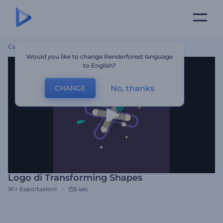
Casa
Modelli
Logo Di Transforming Shapes
Would you like to change Renderforest language
to English?
No, thanks
CHANGE
Logo di Transforming Shapes
1K+
Esportazioni
5 sec