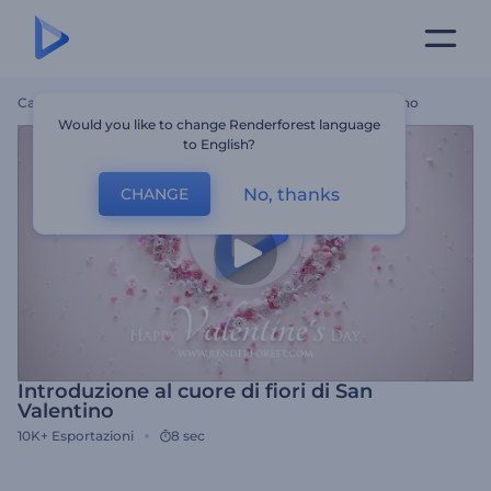
Casa
Modelli
Introduzione Al Cuore Di Fiori Di San Valentino
Would you like to change Renderforest language
to English?
No, thanks
CHANGE
Introduzione al cuore di fiori di San
Valentino
10K+
Esportazioni
8 sec