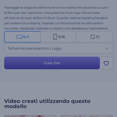
Festeggia la stagione dell'amore con la nostra introduzione a cuori
di fiori per San Valentino, che presenta il tuo logo che si rivela
all'interno di cuori di fiori in fiore. Guarda i delicati petali schiudersi
per svelare il tuo brand, creando un'introduzione accattivante e
toccante. Ideale per aziende e creatori che desiderano trasmettere
amore e affetto durante il periodo di San Valentino. Personalizzala
16:9
9:16
1:1
con il tuo logo, inserisci i tuoi testi e seleziona una deliziosa colonna
sonora di sottofondo per completare l'atmosfera romantica. Crea
Schermo panoramico | Logo
ora e diffondi amore con ogni fiore!
Crea Ora
Video creati utilizzando questo
modello