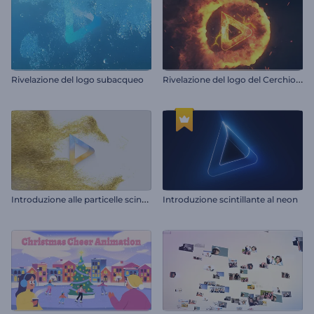
R
ivelazione del logo del Cerchio Fiammeggiante
Rivelazione del logo subacqueo
I
ntroduzione alle particelle scintillanti
Introduzione scintillante al neon