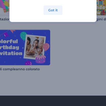
Got it
Presentazione di diapositive per compleanni di bambini
 di compleanno colorato