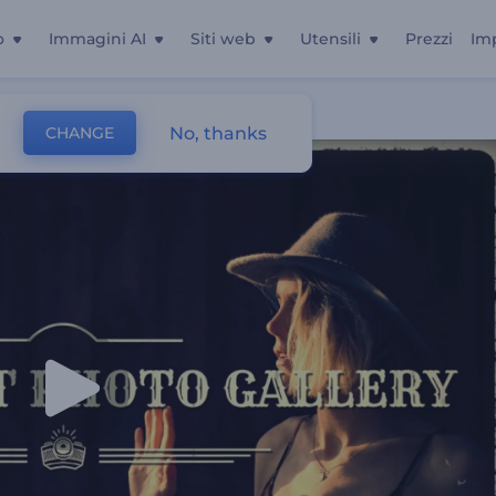
o
Immagini AI
Siti web
Utensili
Prezzi
Im
No, thanks
CHANGE