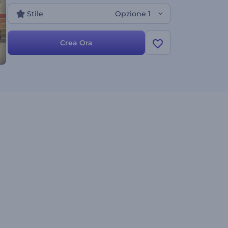
personalizzare questa fantastica slideshow a tuo
Stile
Opzione 1
piacimento. Vale la pena provarla!
Crea Ora