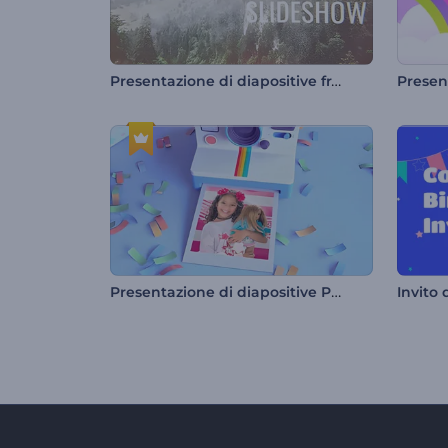
Presentazione di diapositive frantumate
Presentazione di diapositive Polaroid in 3D per compleanno
Invito