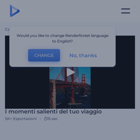
Casa
Modelli
I Momenti Salienti Del Tuo Viaggio
Would you like to change Renderforest language
to English?
No, thanks
CHANGE
I momenti salienti del tuo viaggio
5K+
Esportazioni
15 sec