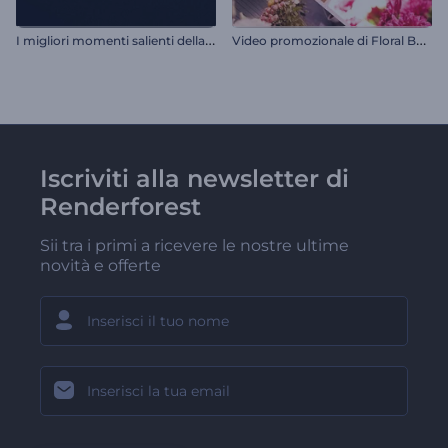
I
migliori momenti salienti della galleria
V
ideo promozionale di Floral Boutique.
Iscriviti alla newsletter di
Renderforest
Sii tra i primi a ricevere le nostre ultime
novità e offerte