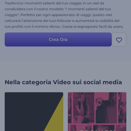
Trasforma i momenti salienti del tuo viaggio in un reel da
condividere con il nostro modello "I momenti salienti del tuo
viaggio". Perfetto per ogni appassionato di viaggi, questo reel
catturerà l'attenzione dei tuoi follower e aumenterà la visibilità del
tuo profilo con il minimo sforzo. Grazie ai segnaposto facili da usare,
puoi aggiungere i tuoi video, immagini e musica preferiti delle
vacanze con pochi clic. Crea, condividi e porta i tuoi contenuti sui
Crea Ora
social media a un livello superiore!
Nella categoria
Video sui social media