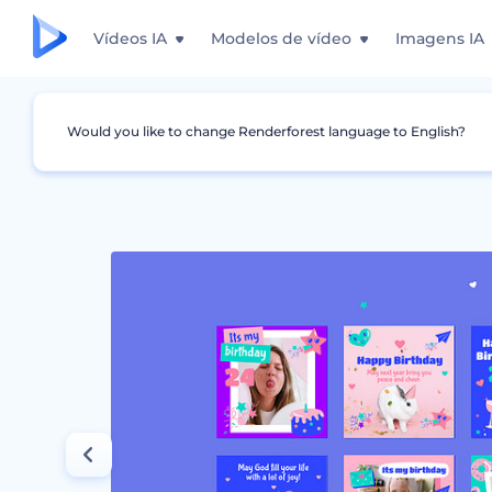
Vídeos IA
Modelos de vídeo
Imagens IA
Would you like to change Renderforest language to English?
Design Gráfico
Story do Instagram
Pacote