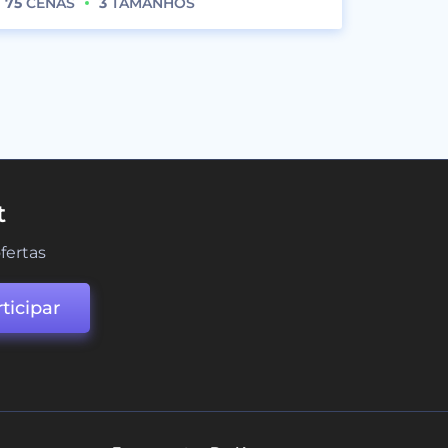
75
CENAS
3
TAMANHOS
t
fertas
ticipar