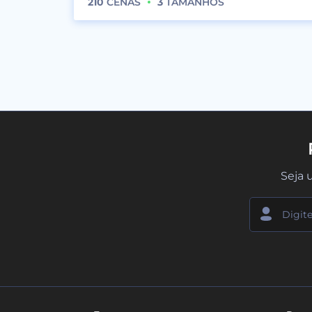
210
CENAS
3
TAMANHOS
Seja 