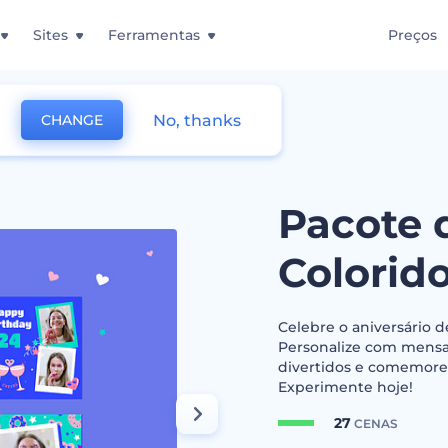
Sites
Ferramentas
Preços
No, thanks
CHANGE
 de Designs Coloridos de Aniversário
Pacote 
Colorido
Celebre o aniversário d
Personalize com mensag
divertidos e comemore.
Experimente hoje!
27
CENAS