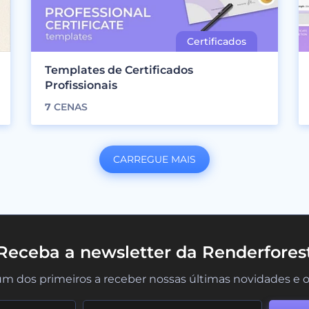
Templates de Certificados
Profissionais
7
CENAS
CARREGUE MAIS
Receba a newsletter da Renderfores
um dos primeiros a receber nossas últimas novidades e o