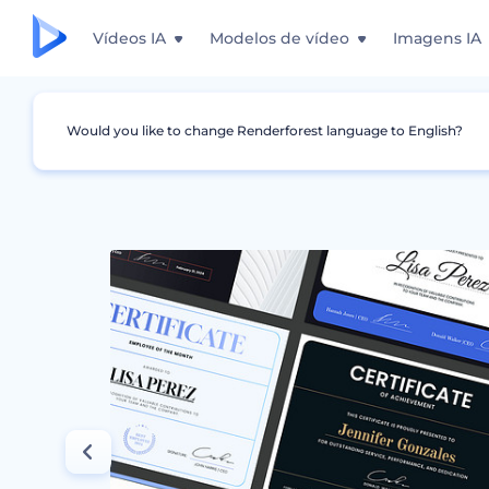
Vídeos IA
Modelos de vídeo
Imagens IA
Would you like to change Renderforest language to English?
Design Gráfico
Certificados
Certificados