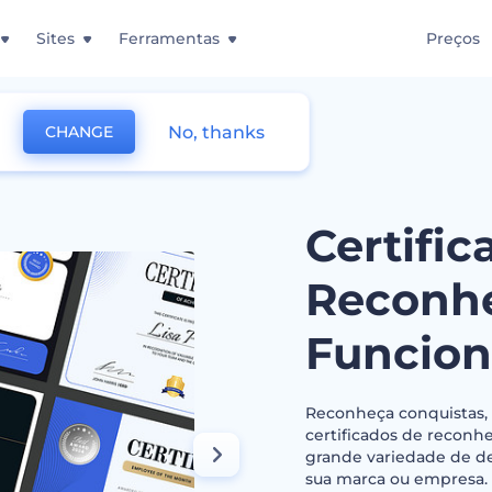
Sites
Ferramentas
Preços
No, thanks
CHANGE
 de Reconhecimento de Funcionários
Certific
Reconh
Funcion
Reconheça conquistas, 
certificados de reconh
grande variedade de des
sua marca ou empresa.