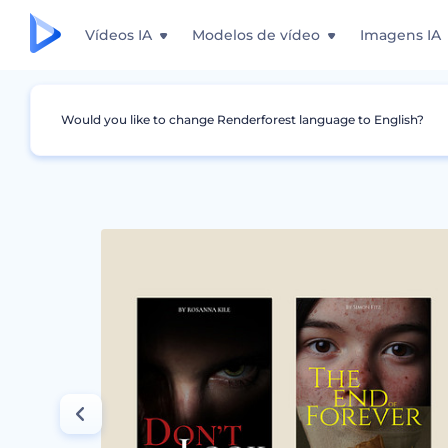
Vídeos IA
Modelos de vídeo
Imagens IA
Would you like to change Renderforest language to English?
Design Gráfico
Capas de Livro
Capas de L