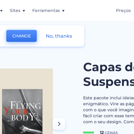
Sites
Ferramentas
Preços
No, thanks
CHANGE
ivros de Suspense
Capas d
Suspen
Este pacote inclui idei
enigmático. Vire as p
com o que você imaginou
fácil criar com esse te
com o seu design. Come
12
CENAS