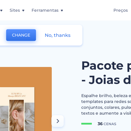
Sites
Ferramentas
Preços
No, thanks
CHANGE
 para Redes Sociais - Joias de Luxo
Pacote 
- Joias 
Espalhe brilho, beleza 
templates para redes so
conjuntos, colares, pul
textos e aumente a vis
36
CENAS