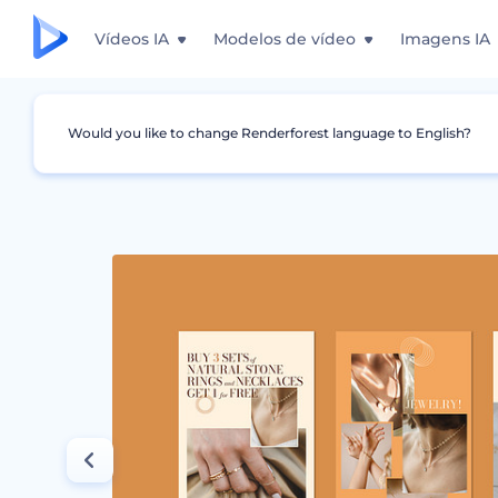
Vídeos IA
Modelos de vídeo
Imagens IA
Would you like to change Renderforest language to English?
Design Gráfico
Story do Instagram
Pacote