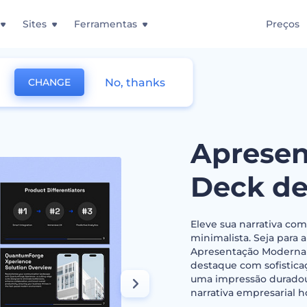
Sites
Ferramentas
Preços
No, thanks
CHANGE
oderna de Deck de Propostas
Apresen
Deck de
Eleve sua narrativa com
minimalista. Seja para 
Apresentação Moderna
destaque com sofistica
uma impressão duradou
narrativa empresarial h