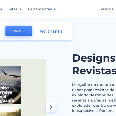
Sites
Ferramentas
Preços
No, thanks
CHANGE
e Capas para Revistas de Viagem
Designs
Revista
Mergulhe no mundo do 
Capas para Revistas de
exibindo destinos desl
serenas a agitadas metr
explorador dentro de v
inesquecíveis. Personal