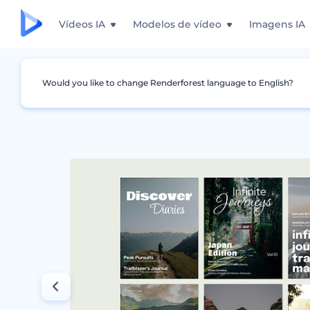
Vídeos IA
Modelos de vídeo
Imagens IA
Would you like to change Renderforest language to English?
Design Gráfico
Capa de Revista
Designs d