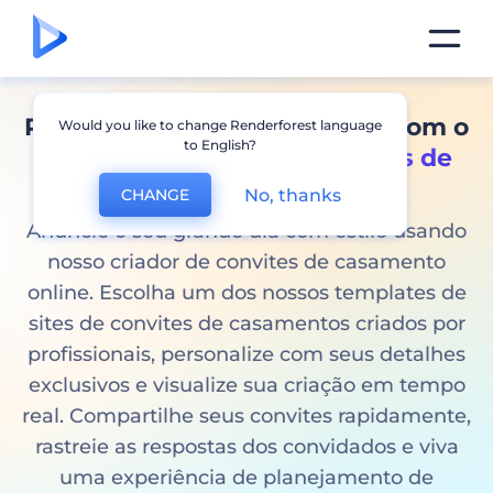
Projete o seu dia dos sonhos com o
Would you like to change Renderforest language
to English?
criador perfeito de
templates de
convites online
No, thanks
CHANGE
Anuncie o seu grande dia com estilo usando
nosso criador de convites de casamento
online. Escolha um dos nossos templates de
sites de convites de casamentos criados por
profissionais, personalize com seus detalhes
exclusivos e visualize sua criação em tempo
real. Compartilhe seus convites rapidamente,
rastreie as respostas dos convidados e viva
uma experiência de planejamento de