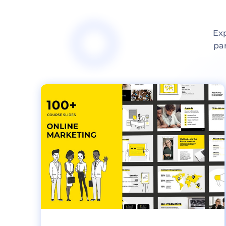
Exp
par