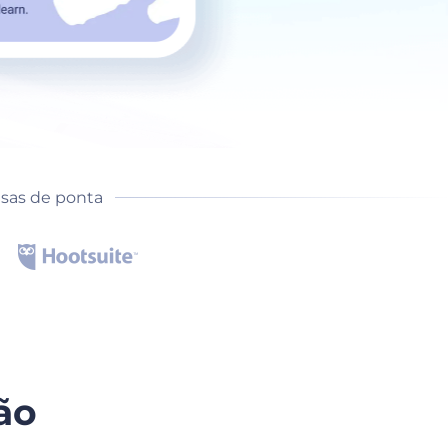
as de ponta
ão