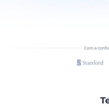
Com a confi
T