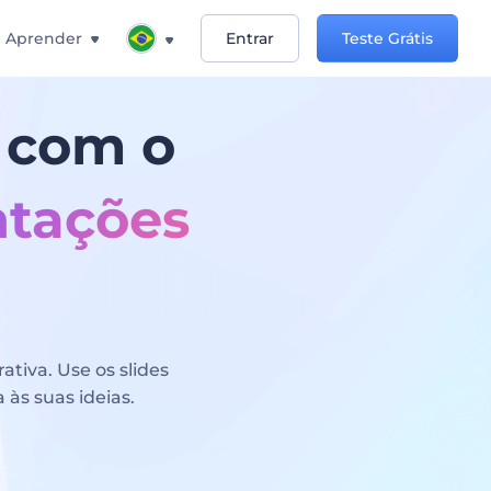
Aprender
Entrar
Teste Grátis
s com o
ntações
tiva. Use os slides
 às suas ideias.