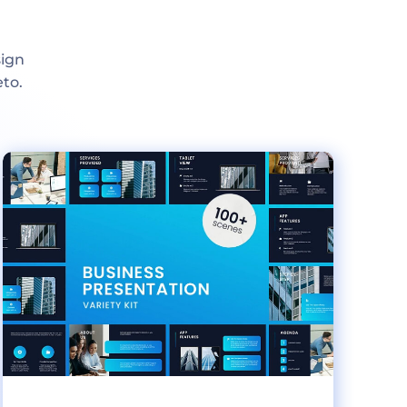
sign
eto.