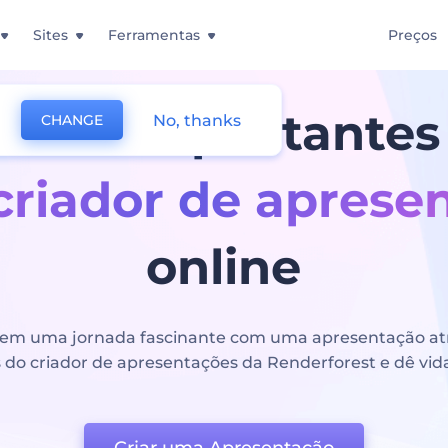
Sites
Ferramentas
Preços
lides impactante
No, thanks
CHANGE
criador de aprese
online
 em uma jornada fascinante com uma apresentação atra
 do criador de apresentações da Renderforest e dê vida