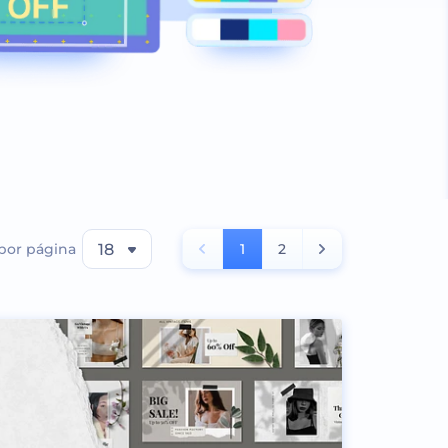
 por página
18
1
2