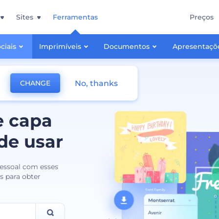
Sites
Ferramentas
Preços
ciais
Imprimíveis
Documentos
Apresentaçõ
No, thanks
CHANGE
e capa
de usar
pessoal com esses
s para obter