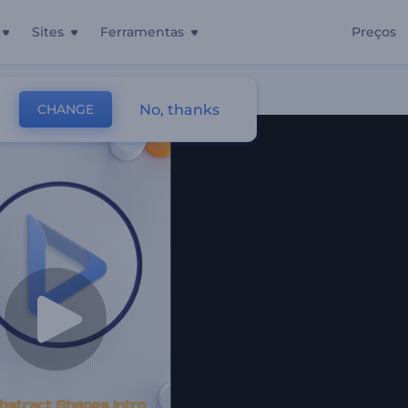
Sites
Ferramentas
Preços
m 3D
No, thanks
CHANGE