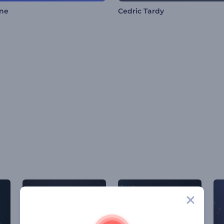
ine
Cedric Tardy