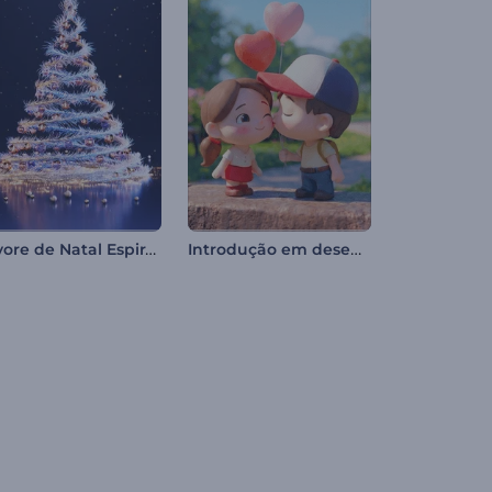
Árvore de Natal Espiral Mágica
Introdução em desenho animado do Dia dos Namorados