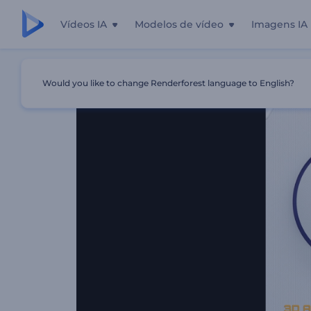
Vídeos IA
Modelos de vídeo
Imagens IA
Início
Templates
Introdução Com Formas Abstratas E
Would you like to change Renderforest language to English?