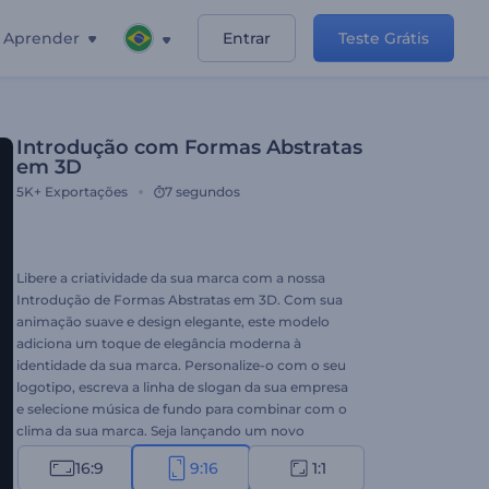
Aprender
Entrar
Teste Grátis
Introdução com Formas Abstratas
em 3D
5K+
Exportações
7 segundos
Libere a criatividade da sua marca com a nossa
Introdução de Formas Abstratas em 3D. Com sua
animação suave e design elegante, este modelo
adiciona um toque de elegância moderna à
identidade da sua marca. Personalize-o com o seu
logotipo, escreva a linha de slogan da sua empresa
e selecione música de fundo para combinar com o
clima da sua marca. Seja lançando um novo
produto ou revitalizando a imagem da sua marca,
16:9
9:16
1:1
este modelo é a escolha perfeita para uma