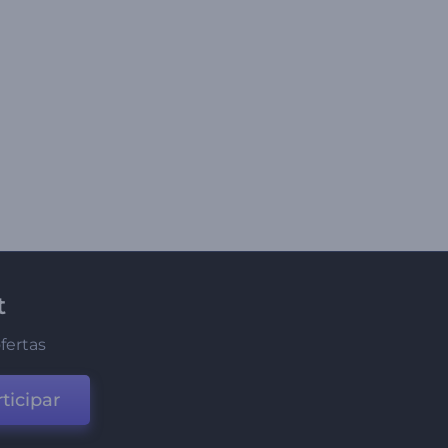
t
fertas
ticipar