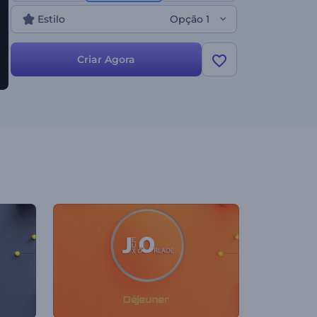
revelação de logotipo memorável. Crie agora e
Estilo
Opção 1
prepare o cenário para o sucesso da sua marca!
Criar Agora