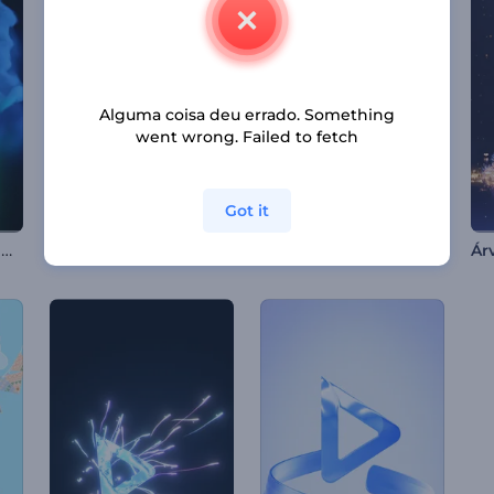
Alguma coisa deu errado. Something
went wrong. Failed to fetch
Got it
Logo - Redemoinho de Fumaça
Introdução de Árvore com Partículas Brilhantes
Intro de Cubo de Cristal