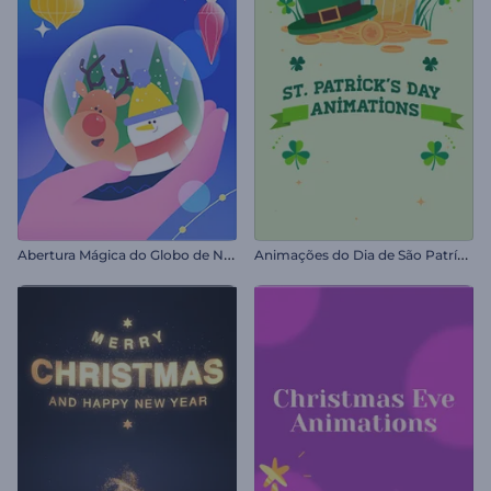
A
bertura Mágica do Globo de Neve
A
nimações do Dia de São Patrício