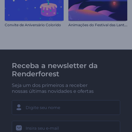
A
nimações do Festival das Lanternas
Convite de Aniversário Colorido
Receba a newsletter da
Renderforest
Seja um dos primeiros a receber
nossas últimas novidades e ofertas