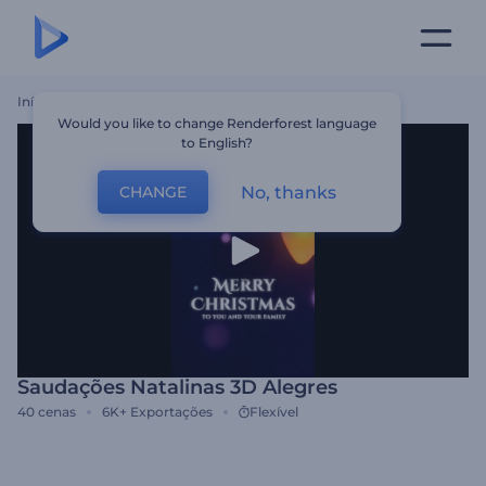
Início
Templates
Saudações Natalinas 3D Alegres
Would you like to change Renderforest language
to English?
No, thanks
CHANGE
Saudações Natalinas 3D Alegres
40
cenas
6K+
Exportações
Flexível