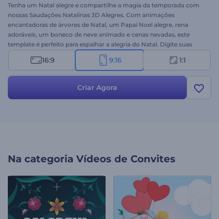
Tenha um Natal alegre e compartilhe a magia da temporada com
nossas Saudações Natalinas 3D Alegres. Com animações
encantadoras de árvores de Natal, um Papai Noel alegre, rena
adoráveis, um boneco de neve animado e cenas nevadas, este
template é perfeito para espalhar a alegria do Natal. Digite suas
saudações, envie suas imagens e logo, e escolha uma trilha musical
16:9
9:16
1:1
animada para o toque final. Seja para uso empresarial ou pessoal,
este template torna cada saudação inesquecível. Crie agora!
Criar Agora
Na categoria
Vídeos de Convites