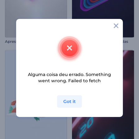
A
presentação de Logo - Iridescente Nítido
Intro com Camadas Coloridas
Alguma coisa deu errado. Something
went wrong. Failed to fetch
Got it