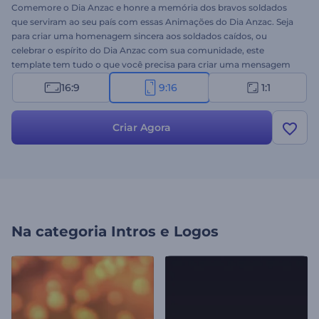
Comemore o Dia Anzac e honre a memória dos bravos soldados
que serviram ao seu país com essas Animações do Dia Anzac. Seja
para criar uma homenagem sincera aos soldados caídos, ou
celebrar o espírito do Dia Anzac com sua comunidade, este
template tem tudo o que você precisa para criar uma mensagem
memorável. Então, por que se contentar com um tributo genérico,
16:9
9:16
1:1
quando você pode criar algo incrível, que resistirá ao tempo? Digite
seus textos sinceros, insira seu logotipo e adicione uma música de
fundo suave para criar seu vídeo em poucos minutos. Experimente
Criar Agora
agora!
Na categoria
Intros e Logos