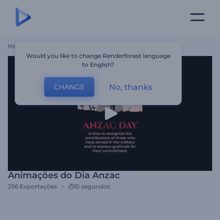
Início
Templates
Animações Do Dia Anzac
Would you like to change Renderforest language
to English?
No, thanks
CHANGE
Animações do Dia Anzac
256
Exportações
10 segundos