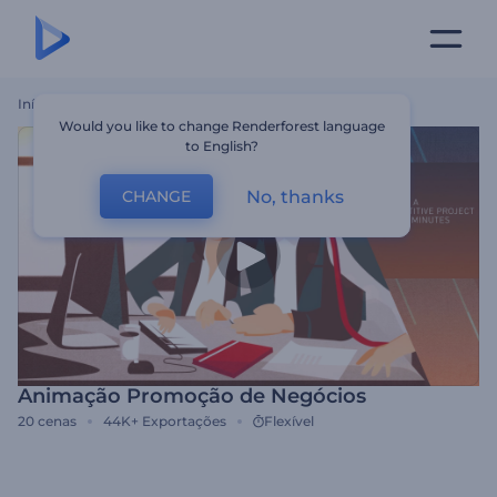
Início
Templates
Animação Promoção De Negócios
Would you like to change Renderforest language
to English?
No, thanks
CHANGE
Animação Promoção de Negócios
20
cenas
44K+
Exportações
Flexível