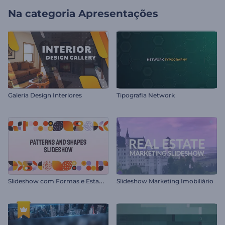
Na categoria
Apresentações
Galeria Design Interiores
Tipografia Network
S
lideshow com Formas e Estampas Diversas
Slideshow Marketing Imobiliário