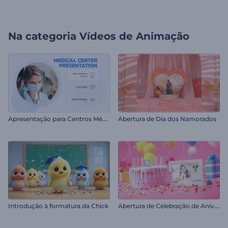
Na categoria
Vídeos de Animação
A
presentação para Centros Médicos
Abertura de Dia dos Namorados
A
bertura de Celebração de Aniversário
Introdução à formatura da Chick