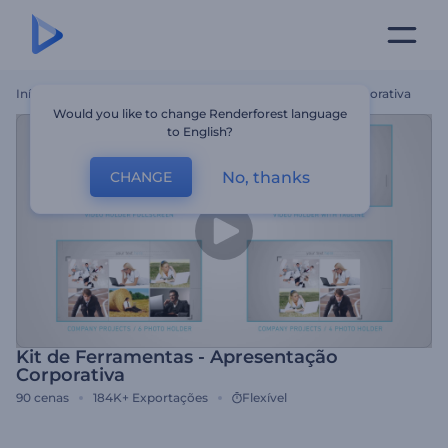
Início
Templates
Kit De Ferramentas - Apresentação Corporativa
Would you like to change Renderforest language
to English?
No, thanks
CHANGE
Kit de Ferramentas - Apresentação
Corporativa
90
cenas
184K+
Exportações
Flexível