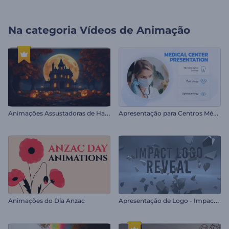
Na categoria
Vídeos de Animação
A
nimações Assustadoras de Halloween
A
presentação para Centros Médicos
A
presentação de Logo - Impactante
Animações do Dia Anzac