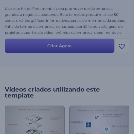
Use este Kit de Ferramentas para promover desde empresas
grandes a negócios pequenos. Este template possui mais de 80
cenas e vários gráficos informativos, cenas de membros da equipe,
linha do tempo da empresa, cenas para portfólio ou visão geral de
projetos, suportes de vídeo, prêmios da empresa, depoimentos e
muito mais. Use este template de vídeo completo para apresentar
sua empresa da melhor forma. Experimente gratuitamente!
Criar Agora
Vídeos criados utilizando este
template