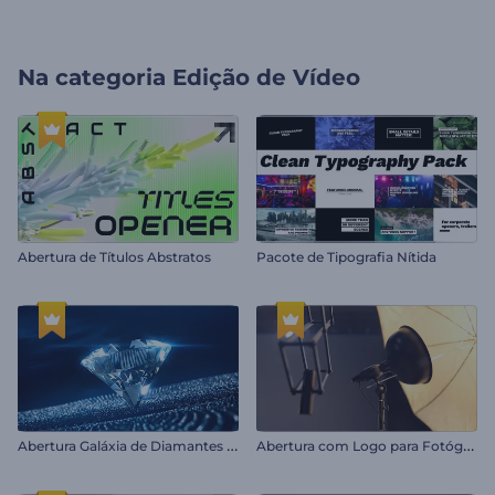
Na categoria
Edição de Vídeo
Abertura de Títulos Abstratos
Pacote de Tipografia Nítida
A
bertura Galáxia de Diamantes Brilhantes
A
bertura com Logo para Fotógrafos