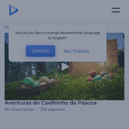
Início
Templates
Aventuras Do Coelhinho Da Páscoa
Would you like to change Renderforest language
to English?
No, thanks
CHANGE
Aventuras do Coelhinho da Páscoa
9K+
Exportações
15 segundos