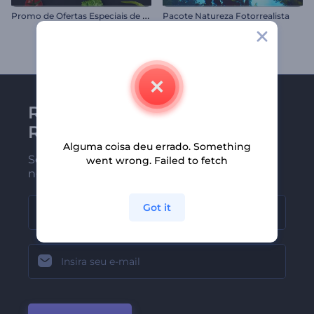
P
romo de Ofertas Especiais de Restaurante
Pacote Natureza Fotorrealista
Receba a newsletter da
Renderforest
Alguma coisa deu errado. Something
Seja um dos primeiros a receber
went wrong. Failed to fetch
nossas últimas novidades e ofertas
Got it