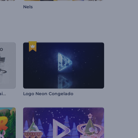
Nels
Introdução aos itens essenciais para a academia
Logo Neon Congelado