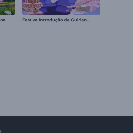
Festiva Introdução de Guirlanda de Natal
coa
t