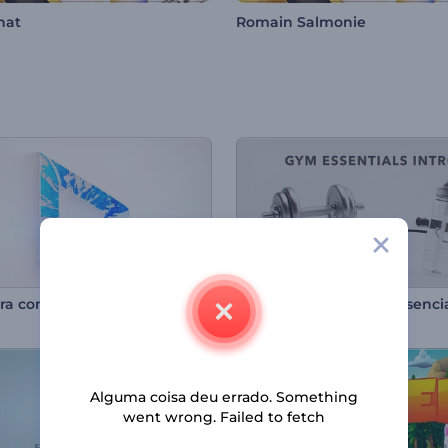
hat
Romain Salmonie
ra com Logo Minimalista
Alguma coisa deu errado. Something
went wrong. Failed to fetch