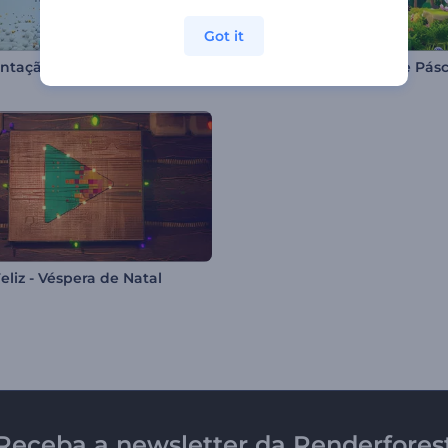
Got it
Apresentação de Logo - Esferas Caindo
Introdução Aventura de Pás
eliz - Véspera de Natal
Receba a newsletter da Renderfores