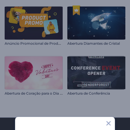
A
núncio Promocional de Produto e Varejo
Abertura Diamantes de Cristal
A
bertura de Coração para o Dia dos Namorados
Abertura de Conferência