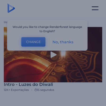
Início
Templates
Intro - Luzes Do Diwali
Would you like to change Renderforest language
to English?
No, thanks
CHANGE
Intro - Luzes do Diwali
12K+
Exportações
15 segundos