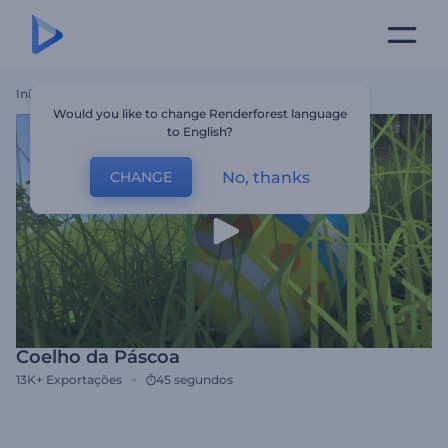
Início
Templates
Coelho Da Páscoa
Would you like to change Renderforest language
to English?
No, thanks
CHANGE
Coelho da Páscoa
13K+
Exportações
45 segundos