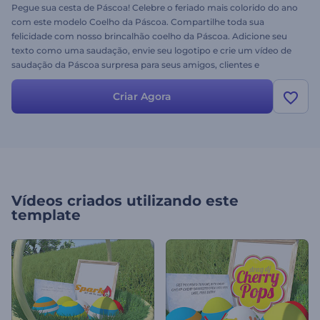
Pegue sua cesta de Páscoa! Celebre o feriado mais colorido do ano
com este modelo Coelho da Páscoa. Compartilhe toda sua
felicidade com nosso brincalhão coelho da Páscoa. Adicione seu
texto como uma saudação, envie seu logotipo e crie um vídeo de
saudação da Páscoa surpresa para seus amigos, clientes e
familiares. Este modelo é perfeito para anúncios comerciais, cartão
de Páscoa dinânimcos, saudações de feriados e muito mais. Deseje
Criar Agora
uma Feliz Páscoa para todas as pessoas que você ama!
Vídeos criados utilizando este
template