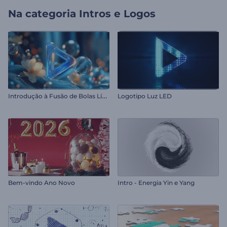
Na categoria
Intros e Logos
I
ntrodução à Fusão de Bolas Líquidas
Logotipo Luz LED
Bem-vindo Ano Novo
Intro - Energia Yin e Yang