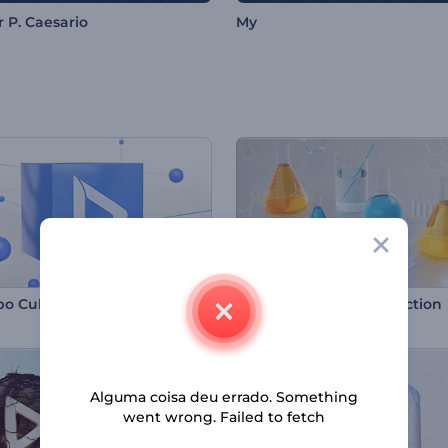
 P. Caesario
My
po Cubo Molecular
Abertura Médica Live Action
Alguma coisa deu errado. Something
went wrong. Failed to fetch