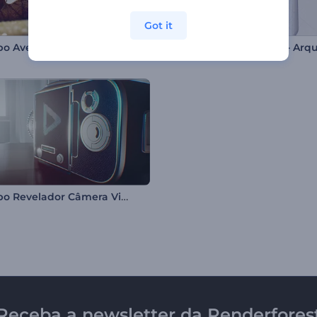
Got it
po Aventura Tropical
Logotipo Revelador Câmera Vintage
Receba a newsletter da Renderfores