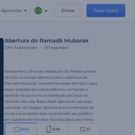
Aprender
Entrar
Teste Grátis
Abertura do Ramadã Mubarak
27K+
Exportações
7 segundos
Apresente o clima de celebração do feriado amado
de todo o mundo islâmico com a Abertura do
Ramadã Mubarak. Use este template temático para
expor a beleza da cultura islâmica, contendo o
símbolo da lua como a orientação de Deus no
caminho da vida. Basta fazer upload do seu logo,
adicionar um slogan, selecionar a combinação de
cores e se preparar para surpreender seu público
em questão de minutos. Escolha ideal para intros
de feriados, aberturas de apresentações, convites
16:9
9:16
1:1
de celebração e muito mais. Cative a atenção do