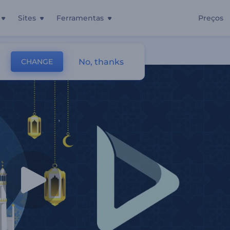
Sites
Ferramentas
Preços
No, thanks
CHANGE