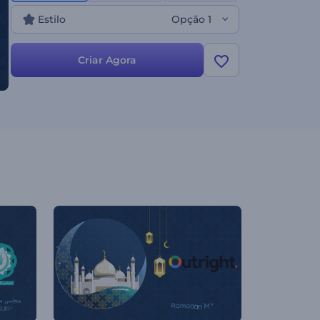
seu público com esta intro - experimente agora!
Estilo
Opção 1
Criar Agora