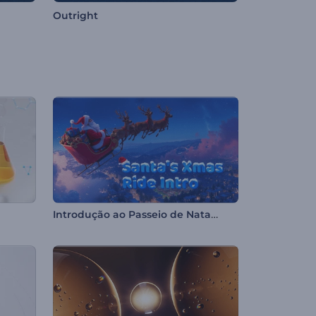
Outright
Introdução ao Passeio de Natal do Papai Noel