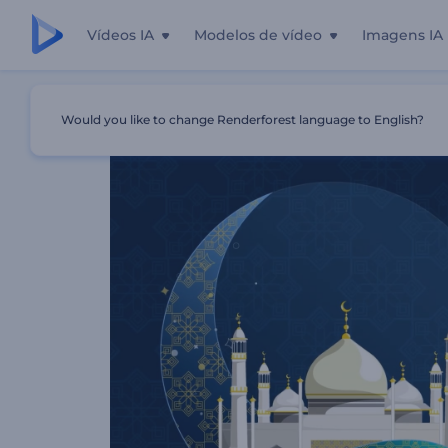
Vídeos IA
Modelos de vídeo
Imagens IA
Início
Templates
Abertura Do Ramadã Mubarak
Would you like to change Renderforest language to English?