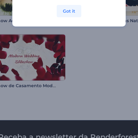
Got it
how Aquarela
Slideshow de Casamento Moderno
Receba a newsletter da Renderfores