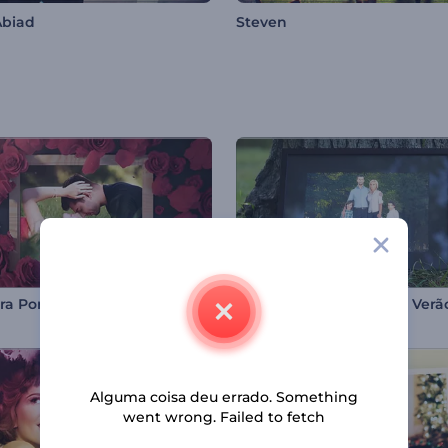
Abiad
Steven
Abertura Porta-Retrato Romântico
Slideshow Quadro Vibe Verã
Alguma coisa deu errado. Something
went wrong. Failed to fetch