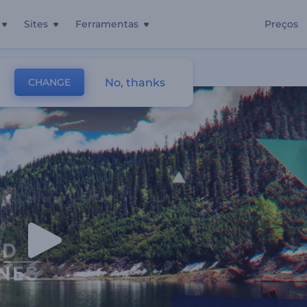
Sites
Ferramentas
Preços
No, thanks
CHANGE