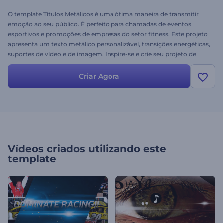
O template Títulos Metálicos é uma ótima maneira de transmitir
emoção ao seu público. É perfeito para chamadas de eventos
esportivos e promoções de empresas do setor fitness. Este projeto
apresenta um texto metálico personalizável, transições energéticas,
suportes de vídeo e de imagem. Inspire-se e crie seu projeto de
vídeo profissional hoje mesmo!
Criar Agora
Vídeos criados utilizando este
template