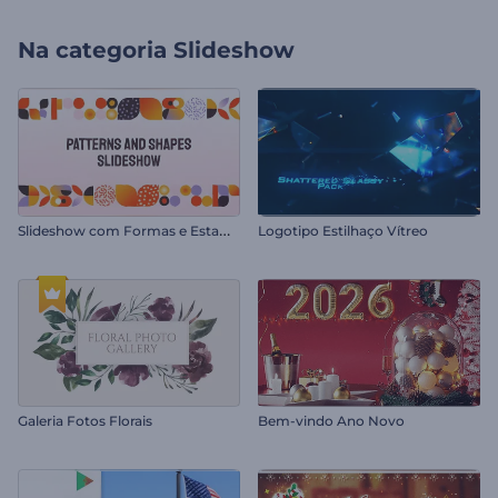
Na categoria
Slideshow
S
lideshow com Formas e Estampas Diversas
Logotipo Estilhaço Vítreo
Galeria Fotos Florais
Bem-vindo Ano Novo