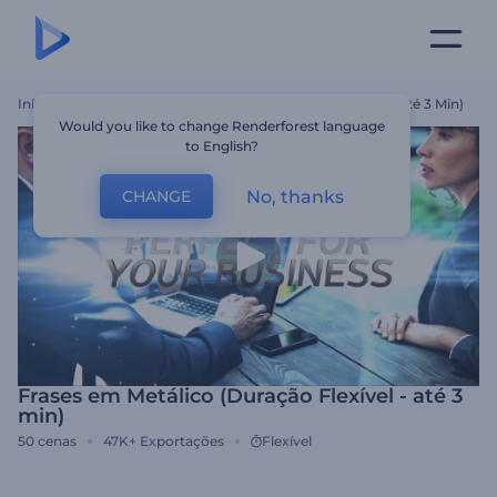
Início
Templates
Frases Em Metálico (Duração Flexível - Até 3 Min)
Would you like to change Renderforest language
to English?
No, thanks
CHANGE
Frases em Metálico (Duração Flexível - até 3
min)
50
cenas
47K+
Exportações
Flexível