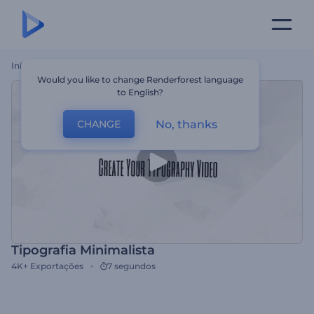
Início
Templates
Tipografia Minimalista
Would you like to change Renderforest language
to English?
No, thanks
CHANGE
Tipografia Minimalista
4K+
Exportações
7 segundos