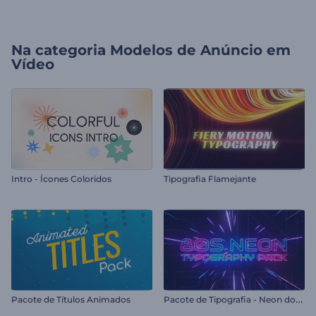
Na categoria
Modelos de Anúncio em
Vídeo
Intro - Ícones Coloridos
Tipografia Flamejante
P
acote de Tipografia - Neon dos Anos 80
Pacote de Títulos Animados