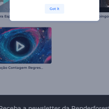
Got it
ra Esportes Radicais
Introdução Contagem Regressiva do Túnel Cósmico
Receba a newsletter da Renderfores