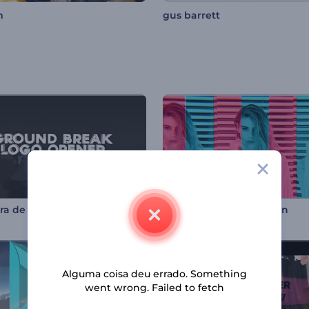
m
gus barrett
ra de Rápida Ruptura
Promoção Moda Fashion
Alguma coisa deu errado. Something
went wrong. Failed to fetch