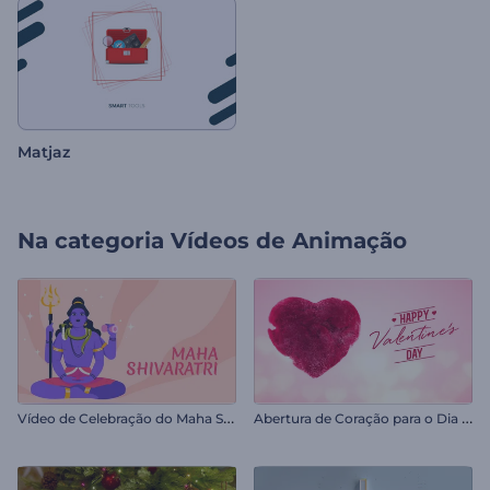
Matjaz
Na categoria
Vídeos de Animação
V
ídeo de Celebração do Maha Shivratri
A
bertura de Coração para o Dia dos Namorados