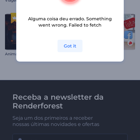
Viagem Festiva Árvore de Natal
Abertura Fashion
Alguma coisa deu errado. Something
went wrong. Failed to fetch
Got it
A
nimações Assustadoras de Halloween
Pacote YouTube
Receba a newsletter da
Renderforest
Seja um dos primeiros a receber
nossas últimas novidades e ofertas