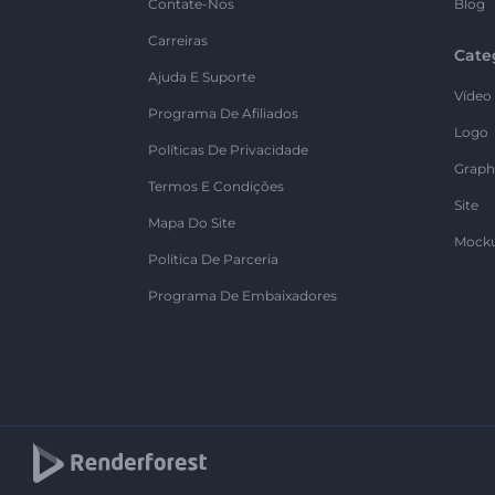
Contate-Nos
Blog
Carreiras
Cate
Ajuda E Suporte
Vídeo
Programa De Afiliados
Logo
Políticas De Privacidade
Graph
Termos E Condições
Site
Mapa Do Site
Mock
Política De Parceria
Programa De Embaixadores