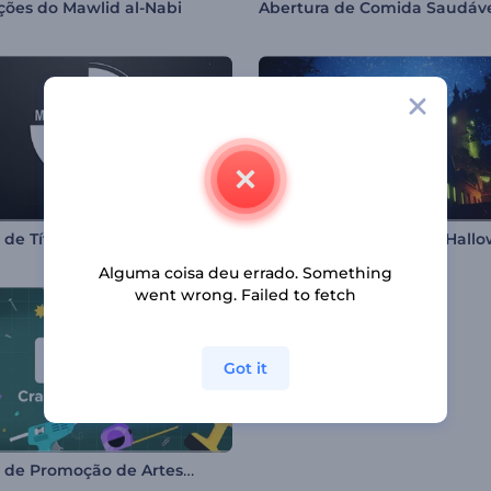
ões do Mawlid al-Nabi
Abertura de Comida Saudáv
 de Títulos Minimalistas
Alguma coisa deu errado. Something
went wrong. Failed to fetch
Got it
Pacote de Promoção de Artesanato Faça Você Mesmo