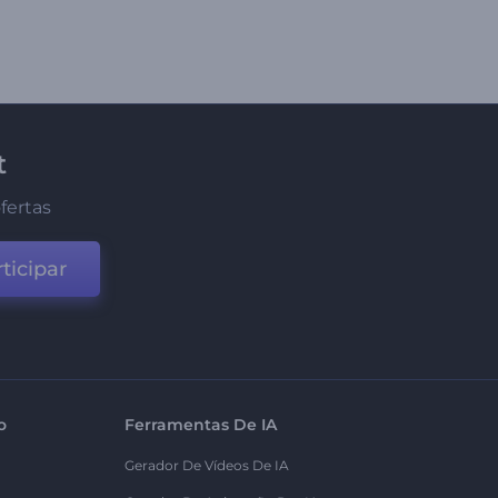
t
fertas
ticipar
o
Ferramentas De IA
Gerador De Vídeos De IA