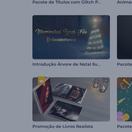
Pacote de Títulos com Glitch Pixelado
Animaç
Introdução Árvore de Natal Iluminada
Pacote
Promoção de Livros Realista