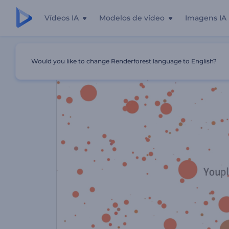
Vídeos IA
Modelos de vídeo
Imagens IA
Início
Templates
Promoção Inovadora De Ponta
Would you like to change Renderforest language to English?