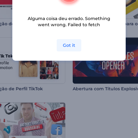
Alguma coisa deu errado. Something
ção de YouTube
went wrong. Failed to fetch
Got it
ão de Perfil TikTok
Abertura com Títulos Explosi