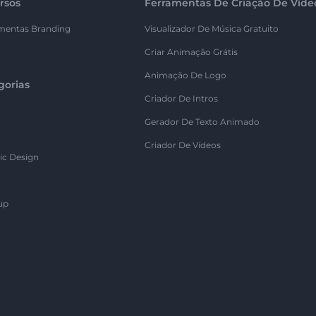
rsos
Ferramentas De Criação De Víde
mentas Branding
Visualizador De Música Gratuito
Criar Animação Grátis
Animação De Logo
gorias
Criador De Intros
Gerador De Texto Animado
Criador De Vídeos
ic Design
up