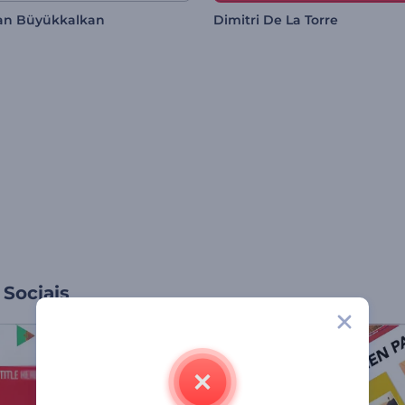
an Büyükkalkan
Dimitri De La Torre
Sociais