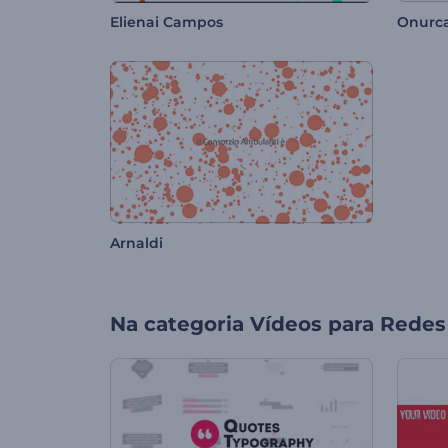
Elienai Campos
Onurc
Arnaldi
Na categoria
Vídeos para Redes 