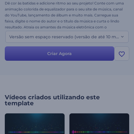
Dê cor às batidas e adicione ritmo ao seu projeto! Conte com uma
animação colorida de equalizador para o seu site de música, canal
do YouTube, lançamento de álbum e muito mais. Carregue sua
faixa, digite o nome do autor e o título da música e curta o lindo
resultado. Atraia os amantes da música eletrônica com o
Visualizador de Áudio - Arco-Íris. Experimente grátis!
Versão sem espaço reservado (versão de até 10 minutos)
Criar Agora
Vídeos criados utilizando este
template