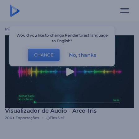
Início
Templates
Visualizador De Áudio - Arco-Íris
Would you like to change Renderforest language
to English?
No, thanks
CHANGE
Visualizador de Áudio - Arco-Íris
20K+
Exportações
Flexível