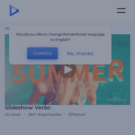
Início
Templates
Slideshow Verão
Would you like to change Renderforest language
to English?
No, thanks
CHANGE
Slideshow Verão
20
cenas
28K+
Exportações
Flexível