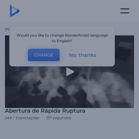
Início
Templates
Abertura De Rápida Ruptura
Would you like to change Renderforest language
to English?
No, thanks
CHANGE
Abertura de Rápida Ruptura
24K+
Exportações
7 segundos