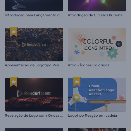
I
ntrodução para Lançamento de Podcast
I
ntrodução de Circulos Iluminados
A
presentação de Logotipo Poeira Mágica
Intro - Ícones Coloridos
R
evelação de Logo com Ondas de Partículas
Logotipo Reação em cadeia