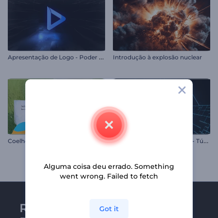
A
presentação de Logo - Poder da Escuridão
Introdução à explosão nuclear
A
presentação de Logotipo - Túnel Hi-Tech
Coelho da Páscoa
Alguma coisa deu errado. Something
went wrong. Failed to fetch
Receba a newsletter da
Got it