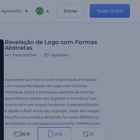
Aprender
Entrar
Teste Grátis
Revelação de Logo com Formas
Abstratas
2K+
Exportações
7 segundos
Apresente sua marca com criatividade e impacto
com nossa Revelação de Logo com Formas
Abstratas. Deixe a formação abstrata de formas
geométricas revelar seu logotipo e introduzir sua
marca com um toque moderno. A personalização
é rápida e fácil: envie seu logotipo, insira seu slogan,
escolha uma música de fundo na nossa Biblioteca
de Músicas ou carregue a sua própria. Perfeito para
marcas modernas, criativas ou orientadas para
16:9
9:16
1:1
tecnologia que desejam destacar sua identidade