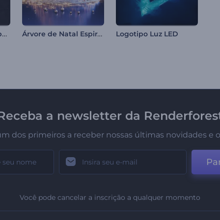
Abridor com Logotipo Multicor
Árvore de Natal Espiral Mágica
Logotipo Luz LED
Receba a newsletter da Renderfores
um dos primeiros a receber nossas últimas novidades e o
Par
Você pode cancelar a inscrição a qualquer momento