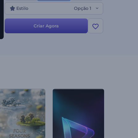
única. Comece a criar agora!
Estilo
Opção 1
Criar Agora