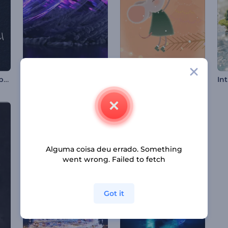
Revelação do logotipo com respingos de tinta
Apresentação de Logo - Trilhas Eruptivas
Introdução aos Ratos Alegres de Natal
Alguma coisa deu errado. Something
went wrong. Failed to fetch
Got it