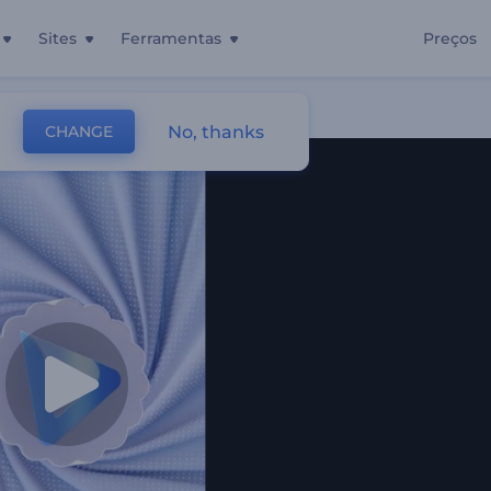
Sites
Ferramentas
Preços
ratas
No, thanks
CHANGE