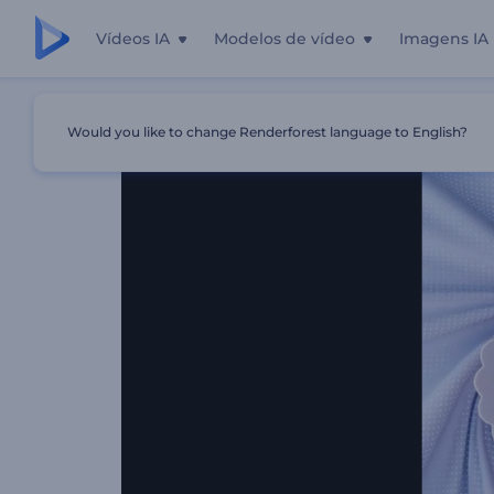
Vídeos IA
Modelos de vídeo
Imagens IA
Início
Templates
Revelação De Logo Com Formas Abst
Would you like to change Renderforest language to English?