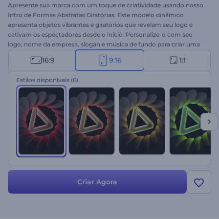
Apresente sua marca com um toque de criatividade usando nosso
Intro de Formas Abstratas Giratórias. Este modelo dinâmico
apresenta objetos vibrantes e giratórios que revelam seu logo e
cativam os espectadores desde o início. Personalize-o com seu
logo, nome da empresa, slogan e música de fundo para criar uma
introdução única. Perfeito para promoções de produtos ou
16:9
9:16
1:1
serviços, intros ou outros de canal, anúncios em vídeo, aberturas de
apresentações e muito mais. Comece a criar intros
Estilos disponíveis
(6)
impressionantes agora!
Criar Agora