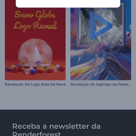
R
evelação do logotipo da Pastel Art
Revelação De Logo Bola De Neve
Receba a newsletter da
Renderforest