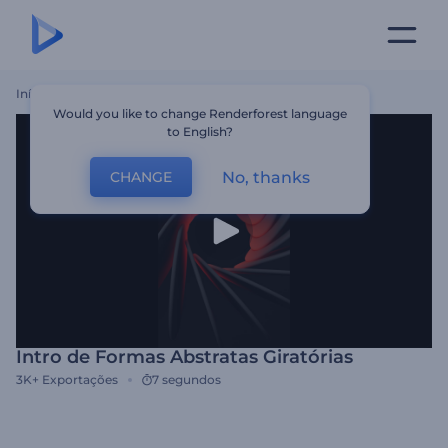
Início
Templates
Intro De Formas Abstratas Giratórias
Would you like to change Renderforest language
to English?
No, thanks
CHANGE
Intro de Formas Abstratas Giratórias
3K+
Exportações
7 segundos