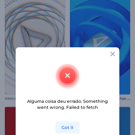
A
presentação de Logo - Linhas Giratórias
Intro com Formas Simétricas
Alguma coisa deu errado. Something
went wrong. Failed to fetch
Got it