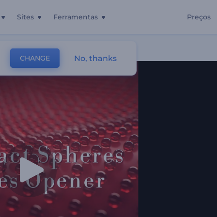
Sites
Ferramentas
Preços
ratas
No, thanks
CHANGE