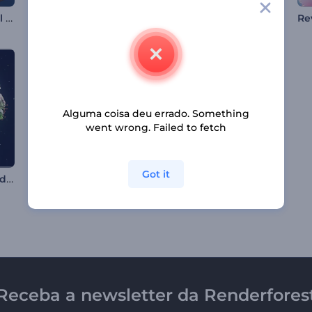
Celebração do Nuzul Al-Quran
Abertura com Enfeites de Árvore de Natal
Abertura quadros cinéticos
Alguma coisa deu errado. Something
went wrong. Failed to fetch
Got it
Abertura de Guirlanda de Natal
Pacote de Títulos com Glitch Pixelado
Introdução Florida para o Ano Novo Chinês
Receba a newsletter da Renderfores