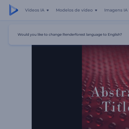
Vídeos IA
Modelos de vídeo
Imagens IA
Início
Templates
Abertura Com Títulos Em Esferas Abst
Would you like to change Renderforest language to English?