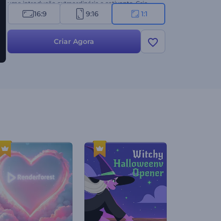
uma introdução extraordinária e cativante. Crie
agora e destaque o seu logotipo com uma
16:9
9:16
1:1
revelação que brilha com criatividade e
exclusividade!
Criar Agora