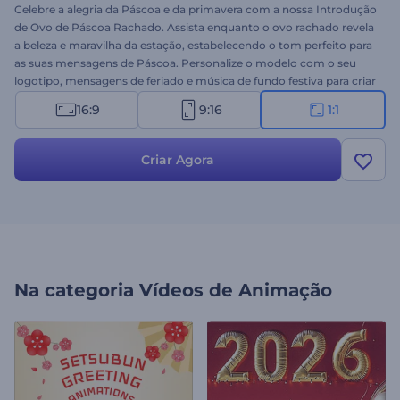
Celebre a alegria da Páscoa e da primavera com a nossa Introdução
de Ovo de Páscoa Rachado. Assista enquanto o ovo rachado revela
a beleza e maravilha da estação, estabelecendo o tom perfeito para
as suas mensagens de Páscoa. Personalize o modelo com o seu
logotipo, mensagens de feriado e música de fundo festiva para criar
um vídeo de Páscoa único em minutos. Seja para compartilhar
16:9
9:16
1:1
saudações de Páscoa com entes queridos ou promover ofertas
sazonais, este modelo adiciona um toque festivo ao seu conteúdo.
Crie agora e deixe a alegria da Páscoa brilhar!
Criar Agora
Na categoria
Vídeos de Animação