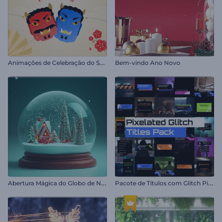
A
nimações de Celebração do Setsubun
Bem-vindo Ano Novo
A
bertura Mágica do Globo de Neve
P
acote de Títulos com Glitch Pixelado