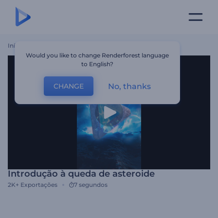
Início
Templates
Introdução À Queda De Asteroide
Would you like to change Renderforest language
to English?
No, thanks
CHANGE
Introdução à queda de asteroide
2K+
Exportações
7 segundos