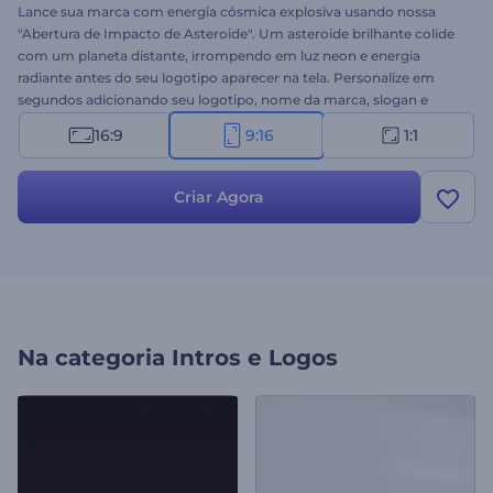
Lance sua marca com energia cósmica explosiva usando nossa
"Abertura de Impacto de Asteroide". Um asteroide brilhante colide
com um planeta distante, irrompendo em luz neon e energia
radiante antes do seu logotipo aparecer na tela. Personalize em
segundos adicionando seu logotipo, nome da marca, slogan e
música de fundo. Perfeito para aberturas de ficção científica, trailers
16:9
9:16
1:1
cinematográficos, introduções futuristas, canais de jogos e outros
projetos com temática espacial. Experimente agora!
Criar Agora
Na categoria
Intros e Logos