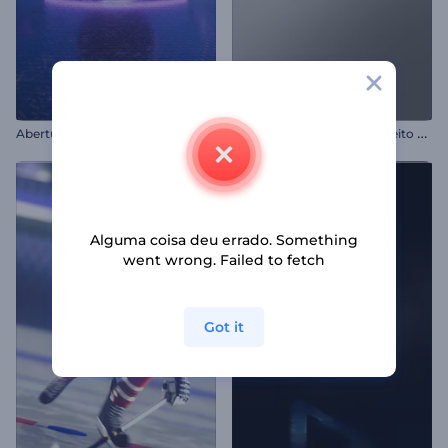
A
presentação de Logo - Efeito Plástico
Abertura Gamer Neon Futurista
Alguma coisa deu errado. Something
went wrong. Failed to fetch
Got it