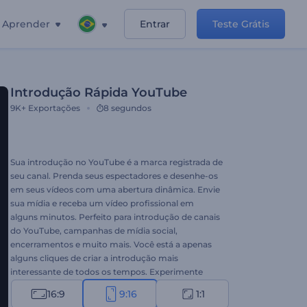
Aprender
Entrar
Teste Grátis
Introdução Rápida YouTube
9K+
Exportações
8 segundos
Sua introdução no YouTube é a marca registrada de
seu canal. Prenda seus espectadores e desenhe-os
em seus vídeos com uma abertura dinâmica. Envie
sua mídia e receba um vídeo profissional em
alguns minutos. Perfeito para introdução de canais
do YouTube, campanhas de mídia social,
encerramentos e muito mais. Você está a apenas
alguns cliques de criar a introdução mais
interessante de todos os tempos. Experimente
agora sem nenhum custo! Esta é a versão vídeo
16:9
9:16
1:1