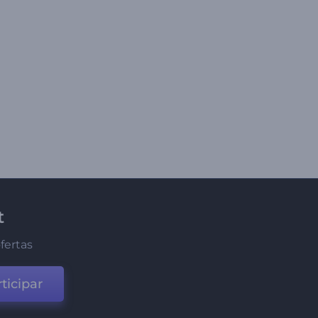
t
fertas
ticipar