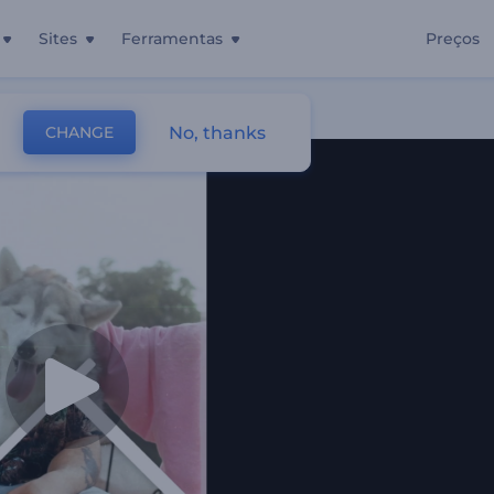
Sites
Ferramentas
Preços
No, thanks
CHANGE