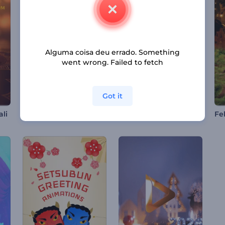
Alguma coisa deu errado. Something
went wrong. Failed to fetch
Got it
Tipografia de Poeira Estelar Neon
Promoção de Coleção de NFT
ali
Fe